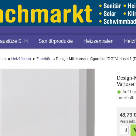
ausätze S+H
Sanitärprodukte
Heizzentralen
Heizf
rien
Heizflächen
Zubehör
Design-Mittelanschlußgarnitur "DG" Varioset 1 
Design-M
Varioset
Auf La
innerhalb 
48,73
Preis inkl