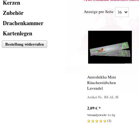
1
Überschrift
Kerzen
1
Überschrift
Zubehör
Anzeige pro Seite
1
Überschrift
Drachenkammer
Überschrift
1
1
Überschrift
Kartenlegen
1
Bestellung widerrufen
Auroshikha Mini
Räucherstäbchen
Lavendel
Artikel-Nr.: RS-AL-M
2,09
€
*
Versandgewicht: 0,1 kg
(
1
)