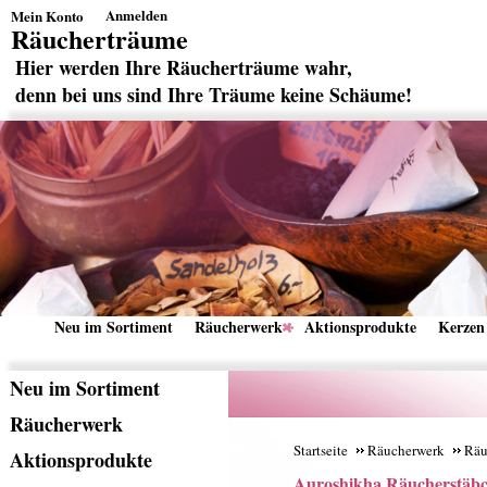
Anmelden
Mein Konto
Räucherträume
Hier werden Ihre Räucherträume wahr,
denn bei uns sind Ihre Träume keine Schäume!
Neu im Sortiment
Räucherwerk
Aktionsprodukte
Kerzen
Überschrift
Neu im Sortiment
1
Überschrift
Räucherwerk
1
Startseite
Räucherwerk
Räu
Überschrift
Aktionsprodukte
Auroshikha Räucherstäb