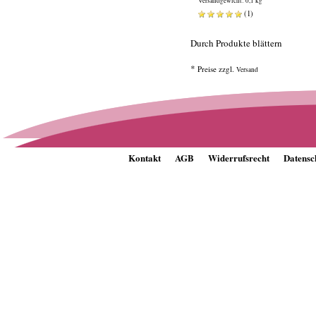
Versandgewicht: 0,1 kg
(
1
)
Durch Produkte blättern
*
Preise zzgl.
Versand
Kontakt
AGB
Widerrufsrecht
Datensc