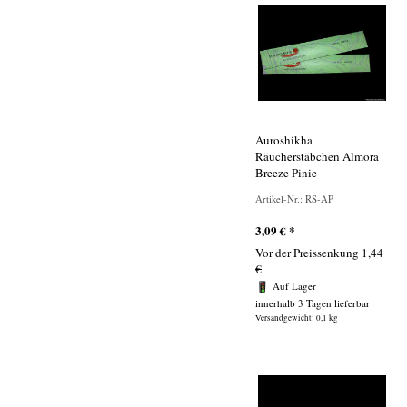
Auroshikha
Räucherstäbchen Almora
Breeze Pinie
Artikel-Nr.: RS-AP
3,09
€
*
Vor der Preissenkung
1,44
€
Auf Lager
innerhalb 3 Tagen lieferbar
Versandgewicht: 0,1 kg