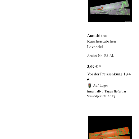
Auroshikha
Räucherstäbchen
Lavendel
Artikel-Nr.: RS-AL
3,09
€
*
Vor der Preissenkung
1,44
€
Auf Lager
innerhalb 3 Tagen lieferbar
Versandgewicht: 0,1 kg