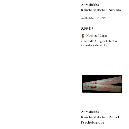
Auroshikha
Räucherstäbchen Nirvana
Artikel-Nr.: RS-NV
3,09
€
*
Noch auf Lager
innerhalb 3 Tagen lieferbar
Versandgewicht: 0,1 kg
Auroshikha
Räucherstäbchen Perfect
Psychologique